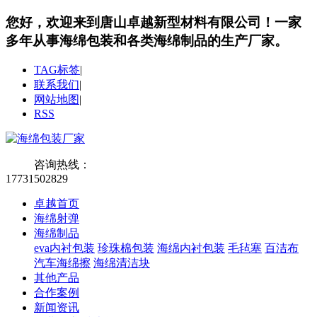
您好，欢迎来到唐山卓越新型材料有限公司！
一家
多年从事海绵包装和各类海绵制品的生产厂家。
TAG标签
|
联系我们
|
网站地图
|
RSS
咨询热线：
17731502829
卓越首页
海绵射弹
海绵制品
eva内衬包装
珍珠棉包装
海绵内衬包装
毛毡塞
百洁布
汽车海绵擦
海绵清洁块
其他产品
合作案例
新闻资讯