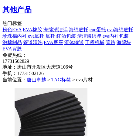
其他产品
热门标签
粉色EVA
EVA橡胶
海绵清洁弹
海绵底托
epe蛋托
eva海绵底托
珍珠棉内衬
eva底托
底托
红酒包装
清洁海绵弹
eva内衬包装
泡棉制品
管道清洗
EVA底座
流体输送
工程机械
管路
海绵块
EVA背胶
免费热线：
17731502829
地址：唐山市开发区大庆道106号
手机：17731502126
当前位置：
唐山卓越
>
TAG标签
> eva片材