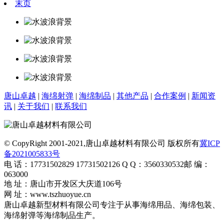
末页
唐山卓越
|
海绵射弹
|
海绵制品
|
其他产品
|
合作案例
|
新闻资
讯
|
关于我们
|
联系我们
© CopyRight 2001-2021,唐山卓越材料有限公司 版权所有
冀ICP
备2021005833号
电 话：17731502829 17731502126
Q Q：3560330532
邮 编：
063000
地 址：唐山市开发区大庆道106号
网 址：www.tszhuoyue.cn
唐山卓越新型材料有限公司专注于从事海绵用品、海绵包装、
海绵射弹等海绵制品生产。