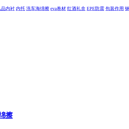
礼品内衬
内托
洗车海绵擦
eva卷材
红酒礼盒
EPE防震
包装作用
绵擦