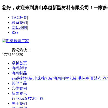
您好，欢迎来到唐山卓越新型材料有限公司！
一家多
TAG标签
|
联系我们
|
网站地图
|
RSS
咨询热线：
17731502829
卓越首页
海绵射弹
海绵制品
eva内衬包装
珍珠棉包装
海绵内衬包装
毛毡塞
百洁布
汽
其他产品
合作案例
新闻资讯
行业动态
技术问答
关于我们