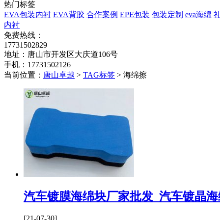
热门标签
EVA包装内衬
EVA背胶
合作案例
EPE包装
包装定制
eva海绵
内衬
免费热线：
17731502829
地址：唐山市开发区大庆道106号
手机：17731502126
当前位置：
唐山卓越
>
TAG标签
> 海绵擦
汽车镀膜海绵块厂家批发_汽车镀晶海
[21-07-30]