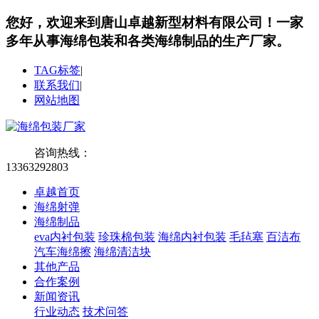
您好，欢迎来到唐山卓越新型材料有限公司！
一家
多年从事海绵包装和各类海绵制品的生产厂家。
TAG标签
|
联系我们
|
网站地图
咨询热线：
13363292803
卓越首页
海绵射弹
海绵制品
eva内衬包装
珍珠棉包装
海绵内衬包装
毛毡塞
百洁布
汽车海绵擦
海绵清洁块
其他产品
合作案例
新闻资讯
行业动态
技术问答