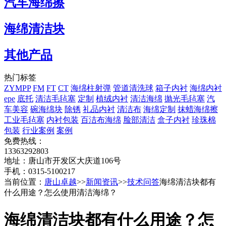
汽车海绵擦
海绵清洁块
其他产品
热门标签
ZYMPP
FM
FT
CT
海绵柱射弹
管道清洗球
箱子内衬
海绵内衬
epe
底托
清洁毛毡塞
定制
植绒内衬
清洁海绵
抛光毛毡塞
汽
车美容
碗海绵块
除锈
礼品内衬
清洁布
海绵定制
抹蜡海绵擦
工业毛毡塞
内衬包装
百洁布海绵
脸部清洁
盒子内衬
珍珠棉
包装
行业案例
案例
免费热线：
13363292803
地址：唐山市开发区大庆道106号
手机：0315-5100217
当前位置：
唐山卓越
>>
新闻资讯
>>
技术问答
海绵清洁块都有
什么用途？怎么使用清洁海绵？
海绵清洁块都有什么用途？怎