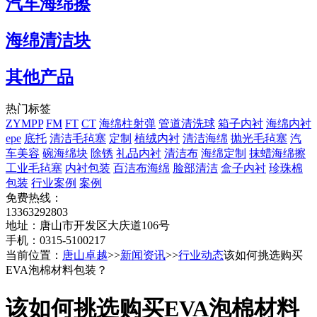
汽车海绵擦
海绵清洁块
其他产品
热门标签
ZYMPP
FM
FT
CT
海绵柱射弹
管道清洗球
箱子内衬
海绵内衬
epe
底托
清洁毛毡塞
定制
植绒内衬
清洁海绵
抛光毛毡塞
汽
车美容
碗海绵块
除锈
礼品内衬
清洁布
海绵定制
抹蜡海绵擦
工业毛毡塞
内衬包装
百洁布海绵
脸部清洁
盒子内衬
珍珠棉
包装
行业案例
案例
免费热线：
13363292803
地址：唐山市开发区大庆道106号
手机：0315-5100217
当前位置：
唐山卓越
>>
新闻资讯
>>
行业动态
该如何挑选购买
EVA泡棉材料包装？
该如何挑选购买EVA泡棉材料