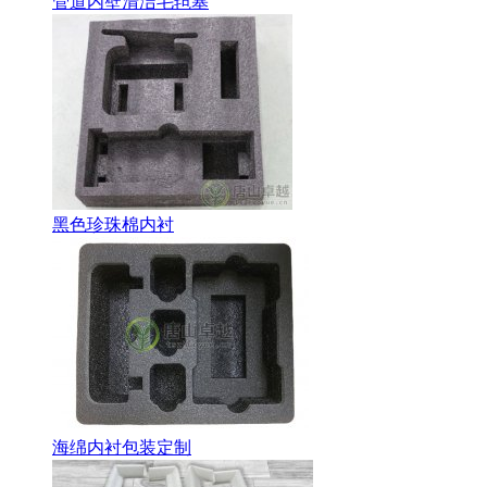
管道内壁清洁毛毡塞
黑色珍珠棉内衬
海绵内衬包装定制