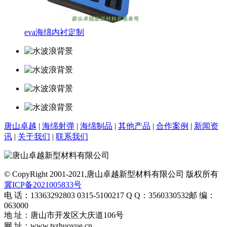
eva海绵内衬定制
唐山卓越
|
海绵射弹
|
海绵制品
|
其他产品
|
合作案例
|
新闻资
讯
|
关于我们
|
联系我们
© CopyRight 2001-2021,唐山卓越新型材料有限公司 版权所有
冀ICP备2021005833号
电 话：13363292803 0315-5100217
Q Q：3560330532
邮 编：
063000
地 址：唐山市开发区大庆道106号
网 址：www.tszhuoyue.cn