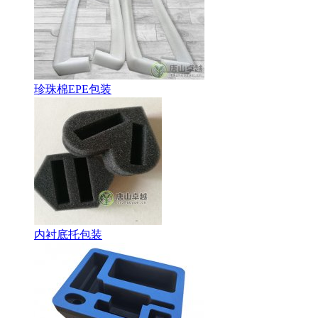
珍珠棉EPE包装
内衬底托包装