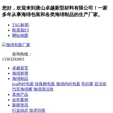
您好，欢迎来到唐山卓越新型材料有限公司！
一家
多年从事海绵包装和各类海绵制品的生产厂家。
TAG标签
|
联系我们
|
网站地图
咨询热线：
13363292803
卓越首页
海绵射弹
海绵制品
eva内衬包装
珍珠棉包装
海绵内衬包装
毛毡塞
百洁布
汽车海绵擦
海绵清洁块
其他产品
合作案例
新闻资讯
行业动态
技术问答