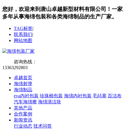
您好，欢迎来到唐山卓越新型材料有限公司！
一家
多年从事海绵包装和各类海绵制品的生产厂家。
TAG标签
|
联系我们
|
网站地图
咨询热线：
13363292803
卓越首页
海绵射弹
海绵制品
eva内衬包装
珍珠棉包装
海绵内衬包装
毛毡塞
百洁布
汽车海绵擦
海绵清洁块
其他产品
合作案例
新闻资讯
行业动态
技术问答