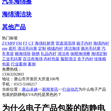
汽车海绵擦
海绵清洁块
其他产品
热门标签
ZYMPP
FM
FT
CT
海绵柱射弹
管道清洗球
箱子内衬
海绵内衬
epe
底托
清洁毛毡塞
定制
植绒内衬
清洁海绵
抛光毛毡塞
汽
车美容
碗海绵块
除锈
礼品内衬
清洁布
抹蜡海绵擦
海绵定制
工业毛毡塞
百洁布海绵
内衬包装
脸部清洁
盒子内衬
珍珠棉
包装
行业案例
案例
免费热线：
13363292803
地址：唐山市开发区大庆道106号
手机：0315-5100217
当前位置：
唐山卓越
>>
新闻资讯
>>
行业动态
为什么电子产品
包装的防静电EVA内托是黑色的？
为什么电子产品包装的防静电