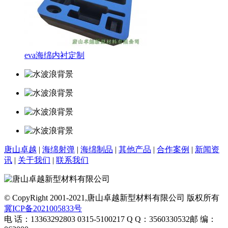
eva海绵内衬定制
唐山卓越
|
海绵射弹
|
海绵制品
|
其他产品
|
合作案例
|
新闻资
讯
|
关于我们
|
联系我们
© CopyRight 2001-2021,唐山卓越新型材料有限公司 版权所有
冀ICP备2021005833号
电 话：13363292803 0315-5100217
Q Q：3560330532
邮 编：