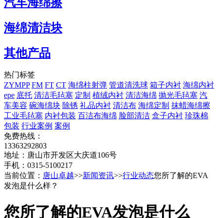
汽车海绵擦
海绵清洁块
其他产品
热门标签
ZYMPP
FM
FT
CT
海绵柱射弹
管道清洗球
箱子内衬
海绵内衬
epe
底托
清洁毛毡塞
定制
植绒内衬
清洁海绵
抛光毛毡塞
汽
车美容
碗海绵块
除锈
礼品内衬
清洁布
海绵定制
抹蜡海绵擦
工业毛毡塞
内衬包装
百洁布海绵
脸部清洁
盒子内衬
珍珠棉
包装
行业案例
案例
免费热线：
13363292803
地址：唐山市开发区大庆道106号
手机：0315-5100217
当前位置：
唐山卓越
>>
新闻资讯
>>
行业动态
您所了解的EVA
发泡是什么样？
您所了解的EVA发泡是什么