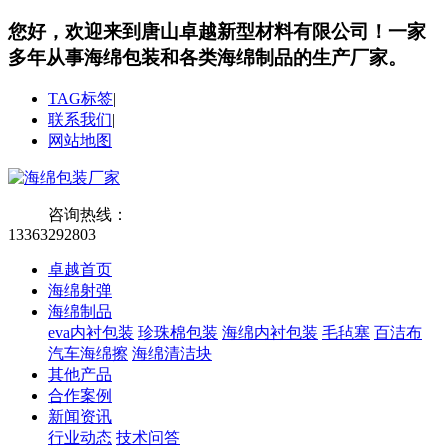
您好，欢迎来到唐山卓越新型材料有限公司！
一家
多年从事海绵包装和各类海绵制品的生产厂家。
TAG标签
|
联系我们
|
网站地图
咨询热线：
13363292803
卓越首页
海绵射弹
海绵制品
eva内衬包装
珍珠棉包装
海绵内衬包装
毛毡塞
百洁布
汽车海绵擦
海绵清洁块
其他产品
合作案例
新闻资讯
行业动态
技术问答