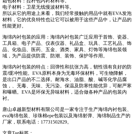
箱包材料：拉杆包内衬材料等。
电子材料：卫星无线慢波材料等。
所以从它的用途上来看，我们经常接触的用品中就有EVA发泡
材料，它的优良特性也让它可以被用于这些产品中，让产品的
性能更好。
海绵内衬包装的应用：海绵内衬包装广泛应用于首饰、瓷器、
工具箱、电子产品、仪表仪器、礼品盒、玩具、工艺礼品、饰
品、化妆品、医药、五金、酒类、家具、灯饰等海绵包装领
域，为产品提供防震、防潮、装饰、保护等作用。
海绵内衬包装的特点：回弹性和抗张力高，韧性强有良好的防
震/缓冲性能。EVA原料本身为无毒环保材料，可生物降解，
是出口产品的不二选择。耐海水、油脂、酸、碱等化学品腐
蚀，、无毒、无味、无污染。保温及防寒性能优异，可耐严寒
和曝晒。EVA是环保无异味材料，适合做各种产品的包装内
衬。
唐山卓越新型材料有限公司是一家专注于生产海绵内衬包装、
eva海绵包装、珍珠棉epe包装以及海绵射弹、海绵制品生产的
厂家，联系电话：17731502829。
文章Tag标签：