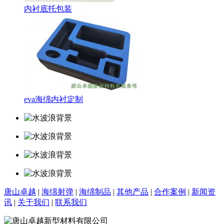
内衬底托包装
eva海绵内衬定制
唐山卓越
|
海绵射弹
|
海绵制品
|
其他产品
|
合作案例
|
新闻资
讯
|
关于我们
|
联系我们