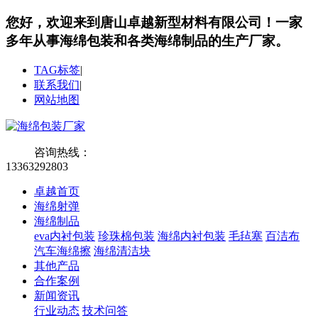
您好，欢迎来到唐山卓越新型材料有限公司！
一家
多年从事海绵包装和各类海绵制品的生产厂家。
TAG标签
|
联系我们
|
网站地图
咨询热线：
13363292803
卓越首页
海绵射弹
海绵制品
eva内衬包装
珍珠棉包装
海绵内衬包装
毛毡塞
百洁布
汽车海绵擦
海绵清洁块
其他产品
合作案例
新闻资讯
行业动态
技术问答