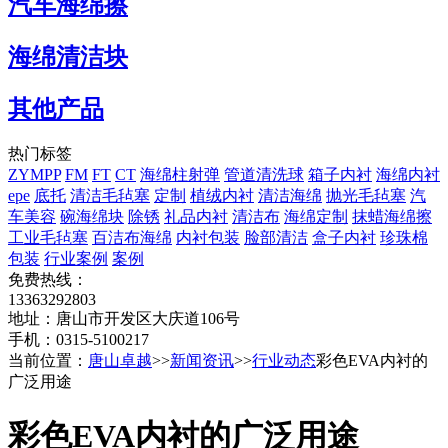
汽车海绵擦
海绵清洁块
其他产品
热门标签
ZYMPP
FM
FT
CT
海绵柱射弹
管道清洗球
箱子内衬
海绵内衬
epe
底托
清洁毛毡塞
定制
植绒内衬
清洁海绵
抛光毛毡塞
汽
车美容
碗海绵块
除锈
礼品内衬
清洁布
海绵定制
抹蜡海绵擦
工业毛毡塞
百洁布海绵
内衬包装
脸部清洁
盒子内衬
珍珠棉
包装
行业案例
案例
免费热线：
13363292803
地址：唐山市开发区大庆道106号
手机：0315-5100217
当前位置：
唐山卓越
>>
新闻资讯
>>
行业动态
彩色EVA内衬的
广泛用途
彩色EVA内衬的广泛用途