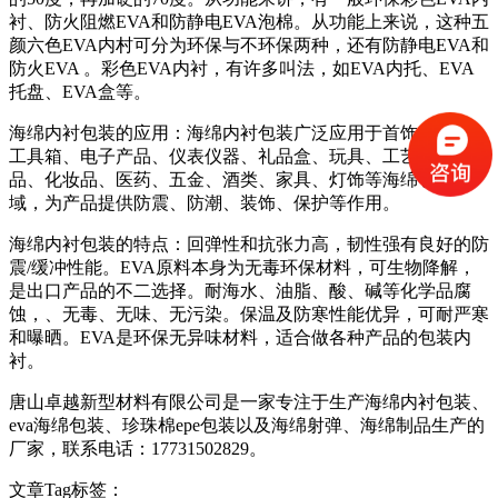
衬、防火阻燃EVA和防静电EVA泡棉。从功能上来说，这种五
颜六色EVA内村可分为环保与不环保两种，还有防静电EVA和
防火EVA 。彩色EVA内衬，有许多叫法，如EVA内托、EVA
托盘、EVA盒等。
海绵内衬包装的应用：海绵内衬包装广泛应用于首饰、瓷器、
工具箱、电子产品、仪表仪器、礼品盒、玩具、工艺礼品、饰
品、化妆品、医药、五金、酒类、家具、灯饰等海绵包装领
域，为产品提供防震、防潮、装饰、保护等作用。
海绵内衬包装的特点：回弹性和抗张力高，韧性强有良好的防
震/缓冲性能。EVA原料本身为无毒环保材料，可生物降解，
是出口产品的不二选择。耐海水、油脂、酸、碱等化学品腐
蚀，、无毒、无味、无污染。保温及防寒性能优异，可耐严寒
和曝晒。EVA是环保无异味材料，适合做各种产品的包装内
衬。
唐山卓越新型材料有限公司是一家专注于生产海绵内衬包装、
eva海绵包装、珍珠棉epe包装以及海绵射弹、海绵制品生产的
厂家，联系电话：17731502829。
文章Tag标签：