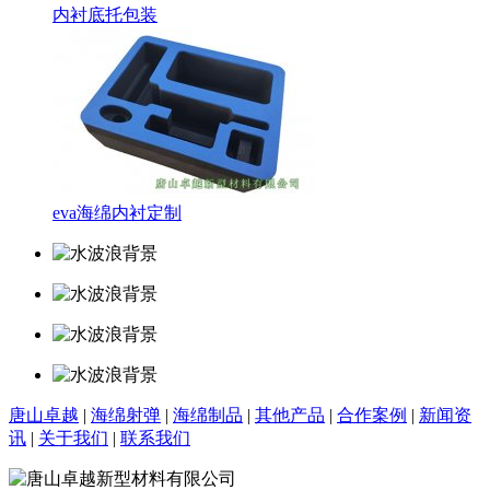
内衬底托包装
eva海绵内衬定制
唐山卓越
|
海绵射弹
|
海绵制品
|
其他产品
|
合作案例
|
新闻资
讯
|
关于我们
|
联系我们