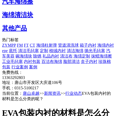
汽车海绵擦
海绵清洁块
其他产品
热门标签
ZYMPP
FM
FT
CT
海绵柱射弹
管道清洗球
箱子内衬
海绵内衬
epe
底托
清洁毛毡塞
定制
植绒内衬
清洁海绵
抛光毛毡塞
汽
车美容
碗海绵块
除锈
礼品内衬
清洁布
海绵定制
抹蜡海绵擦
工业毛毡塞
内衬包装
百洁布海绵
脸部清洁
盒子内衬
珍珠棉
包装
行业案例
案例
免费热线：
13363292803
地址：唐山市开发区大庆道106号
手机：0315-5100217
当前位置：
唐山卓越
>>
新闻资讯
>>
行业动态
EVA包装内衬的
材料是怎么分类的呢？
EVA包装内衬的材料是怎么分