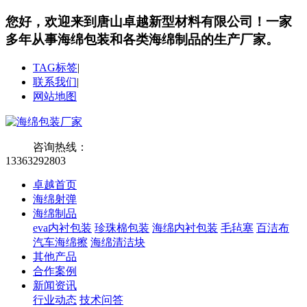
您好，欢迎来到唐山卓越新型材料有限公司！
一家
多年从事海绵包装和各类海绵制品的生产厂家。
TAG标签
|
联系我们
|
网站地图
咨询热线：
13363292803
卓越首页
海绵射弹
海绵制品
eva内衬包装
珍珠棉包装
海绵内衬包装
毛毡塞
百洁布
汽车海绵擦
海绵清洁块
其他产品
合作案例
新闻资讯
行业动态
技术问答