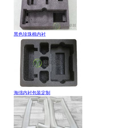
黑色珍珠棉内衬
海绵内衬包装定制