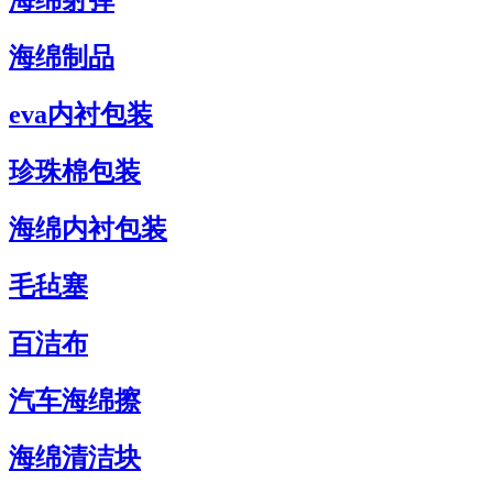
海绵射弹
海绵制品
eva内衬包装
珍珠棉包装
海绵内衬包装
毛毡塞
百洁布
汽车海绵擦
海绵清洁块