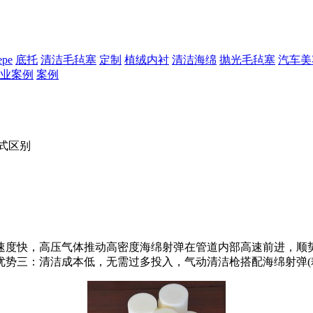
epe
底托
清洁毛毡塞
定制
植绒内衬
清洁海绵
抛光毛毡塞
汽车美
业案例
案例
式区别
度快，高压气体推动高密度海绵射弹在管道内部高速前进，顺势
势三：清洁成本低，无需过多投入，气动清洁枪搭配海绵射弹(