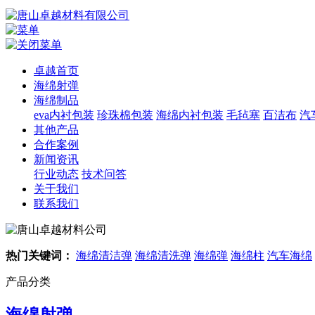
卓越首页
海绵射弹
海绵制品
eva内衬包装
珍珠棉包装
海绵内衬包装
毛毡塞
百洁布
汽
其他产品
合作案例
新闻资讯
行业动态
技术问答
关于我们
联系我们
热门关键词：
海绵清洁弹
海绵清洗弹
海绵弹
海绵柱
汽车海绵
产品分类