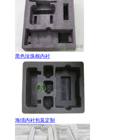
黑色珍珠棉内衬
海绵内衬包装定制