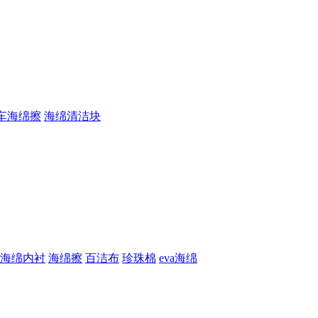
车海绵擦
海绵清洁块
海绵内衬
海绵擦
百洁布
珍珠棉
eva海绵