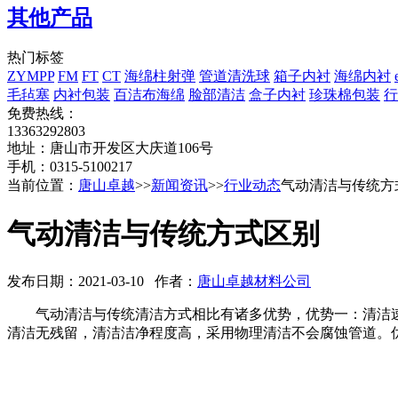
其他产品
热门标签
ZYMPP
FM
FT
CT
海绵柱射弹
管道清洗球
箱子内衬
海绵内衬
毛毡塞
内衬包装
百洁布海绵
脸部清洁
盒子内衬
珍珠棉包装
行
免费热线：
13363292803
地址：唐山市开发区大庆道106号
手机：0315-5100217
当前位置：
唐山卓越
>>
新闻资讯
>>
行业动态
气动清洁与传统方
气动清洁与传统方式区别
发布日期：2021-03-10 作者：
唐山卓越材料公司
气动清洁与传统清洁方式相比有诸多优势，优势一：清洁速
清洁无残留，清洁洁净程度高，采用物理清洁不会腐蚀管道。优