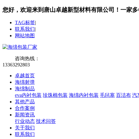
您好，欢迎来到唐山卓越新型材料有限公司！
一家多
TAG标签
|
联系我们
|
网站地图
咨询热线：
13363292803
卓越首页
海绵射弹
海绵制品
eva内衬包装
珍珠棉包装
海绵内衬包装
毛毡塞
百洁布
汽
其他产品
合作案例
新闻资讯
行业动态
技术问答
关于我们
联系我们