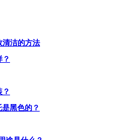
效清洁的方法
样？
装？
托是黑色的？