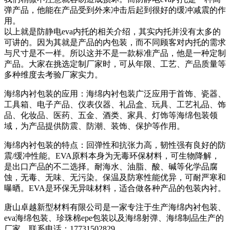
弹产品，他能在产品受到外来冲击后起到很好的缓冲减震的作
用。
以上就是防静电eva内托的相关介绍，其实内托并没有太多的
可讲的。因为其就是产品的内包装，而不同顾客对内托的需求
与尺寸是不一样。所以这并不是一款标准产品，他是一种定制
产品。大家在挑选定制厂家时，可从年限、工艺、产品质量等
多种维度去考验厂家实力。
海绵内衬包装的应用：海绵内衬包装广泛应用于首饰、瓷器、
工具箱、电子产品、仪表仪器、礼品盒、玩具、工艺礼品、饰
品、化妆品、医药、五金、酒类、家具、灯饰等海绵包装领
域，为产品提供防震、防潮、装饰、保护等作用。
海绵内衬包装的特点：回弹性和抗张力高，韧性强有良好的防
震/缓冲性能。EVA原料本身为无毒环保材料，可生物降解，
是出口产品的不二选择。耐海水、油脂、酸、碱等化学品腐
蚀，无毒、无味、无污染。保温及防寒性能优异，可耐严寒和
曝晒。EVA是环保无异味材料，适合做各种产品的包装内衬。
唐山卓越新型材料有限公司是一家专注于生产海绵内衬包装、
eva海绵包装、珍珠棉epe包装以及海绵射弹、海绵制品生产的
厂家，联系电话：17731502829。