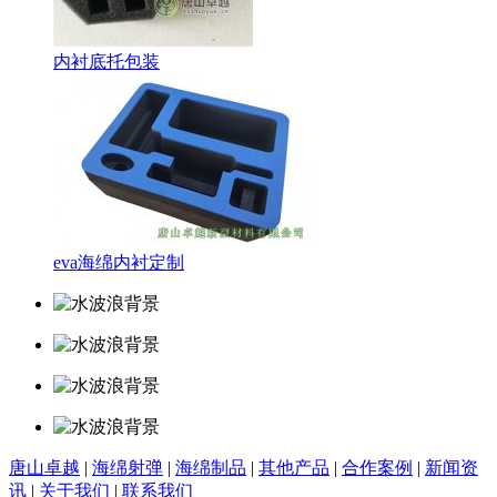
内衬底托包装
eva海绵内衬定制
唐山卓越
|
海绵射弹
|
海绵制品
|
其他产品
|
合作案例
|
新闻资
讯
|
关于我们
|
联系我们