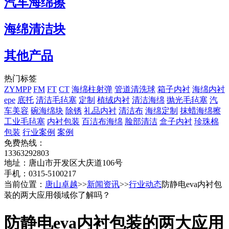
汽车海绵擦
海绵清洁块
其他产品
热门标签
ZYMPP
FM
FT
CT
海绵柱射弹
管道清洗球
箱子内衬
海绵内衬
epe
底托
清洁毛毡塞
定制
植绒内衬
清洁海绵
抛光毛毡塞
汽
车美容
碗海绵块
除锈
礼品内衬
清洁布
海绵定制
抹蜡海绵擦
工业毛毡塞
内衬包装
百洁布海绵
脸部清洁
盒子内衬
珍珠棉
包装
行业案例
案例
免费热线：
13363292803
地址：唐山市开发区大庆道106号
手机：0315-5100217
当前位置：
唐山卓越
>>
新闻资讯
>>
行业动态
防静电eva内衬包
装的两大应用领域你了解吗？
防静电eva内衬包装的两大应用