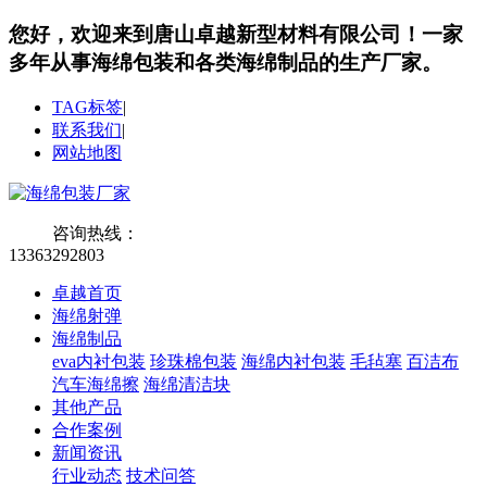
您好，欢迎来到唐山卓越新型材料有限公司！
一家
多年从事海绵包装和各类海绵制品的生产厂家。
TAG标签
|
联系我们
|
网站地图
咨询热线：
13363292803
卓越首页
海绵射弹
海绵制品
eva内衬包装
珍珠棉包装
海绵内衬包装
毛毡塞
百洁布
汽车海绵擦
海绵清洁块
其他产品
合作案例
新闻资讯
行业动态
技术问答