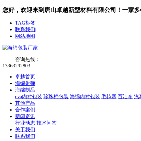
您好，欢迎来到唐山卓越新型材料有限公司！
一家多
TAG标签
|
联系我们
|
网站地图
咨询热线：
13363292803
卓越首页
海绵射弹
海绵制品
eva内衬包装
珍珠棉包装
海绵内衬包装
毛毡塞
百洁布
汽
其他产品
合作案例
新闻资讯
行业动态
技术问答
关于我们
联系我们