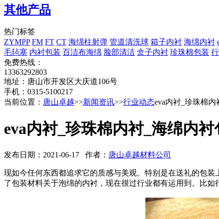
其他产品
热门标签
ZYMPP
FM
FT
CT
海绵柱射弹
管道清洗球
箱子内衬
海绵内衬
毛毡塞
内衬包装
百洁布海绵
脸部清洁
盒子内衬
珍珠棉包装
行
免费热线：
13363292803
地址：唐山市开发区大庆道106号
手机：0315-5100217
当前位置：
唐山卓越
>>
新闻资讯
>>
行业动态
eva内衬_珍珠棉
eva内衬_珍珠棉内衬_海绵内
发布日期：2021-06-17 作者：
唐山卓越材料公司
现如今任何东西都追求它的质感与美观。特别是在送礼的包装
了包装材料关于泡绵的内衬，现在很过行业都有运用到。比如