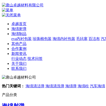
卓越首页
海绵射弹
海绵制品
eva内衬包装
珍珠棉包装
海绵内衬包装
毛毡塞
百洁布
汽
其他产品
合作案例
新闻资讯
行业动态
技术问答
关于我们
联系我们
热门关键词：
海绵清洁弹
海绵清洗弹
海绵弹
海绵柱
汽车海绵
产品分类