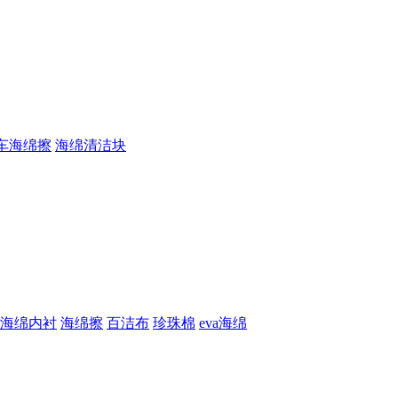
车海绵擦
海绵清洁块
海绵内衬
海绵擦
百洁布
珍珠棉
eva海绵