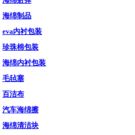
海绵射弹
海绵制品
eva内衬包装
珍珠棉包装
海绵内衬包装
毛毡塞
百洁布
汽车海绵擦
海绵清洁块