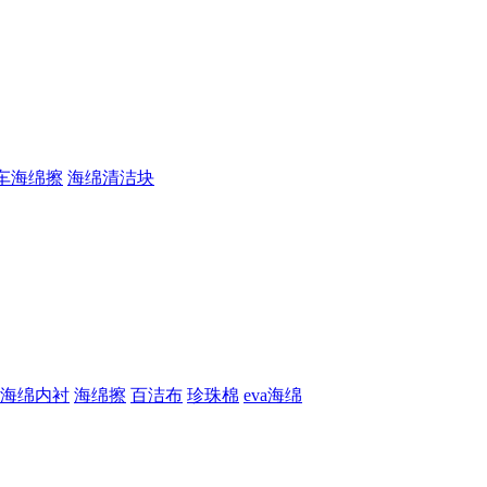
车海绵擦
海绵清洁块
海绵内衬
海绵擦
百洁布
珍珠棉
eva海绵