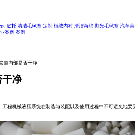
epe
底托
清洁毛毡塞
定制
植绒内衬
清洁海绵
抛光毛毡塞
汽车美
业案例
案例
管道内部是否干净
否干净
工程机械液压系统在制造与装配以及使用过程中不可避免地要受