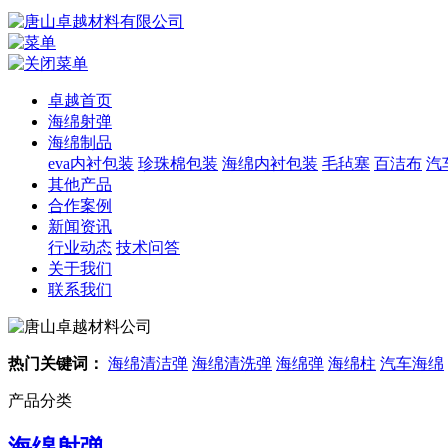
卓越首页
海绵射弹
海绵制品
eva内衬包装
珍珠棉包装
海绵内衬包装
毛毡塞
百洁布
汽
其他产品
合作案例
新闻资讯
行业动态
技术问答
关于我们
联系我们
热门关键词：
海绵清洁弹
海绵清洗弹
海绵弹
海绵柱
汽车海绵
产品分类