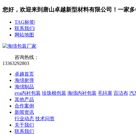
您好，欢迎来到唐山卓越新型材料有限公司！
一家多
TAG标签
|
联系我们
|
网站地图
咨询热线：
13363292803
卓越首页
海绵射弹
海绵制品
eva内衬包装
珍珠棉包装
海绵内衬包装
毛毡塞
百洁布
汽
其他产品
合作案例
新闻资讯
行业动态
技术问答
关于我们
联系我们