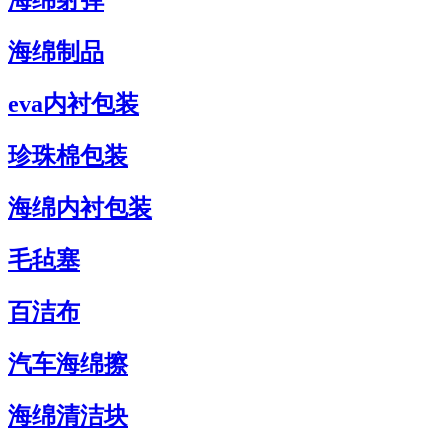
海绵射弹
海绵制品
eva内衬包装
珍珠棉包装
海绵内衬包装
毛毡塞
百洁布
汽车海绵擦
海绵清洁块