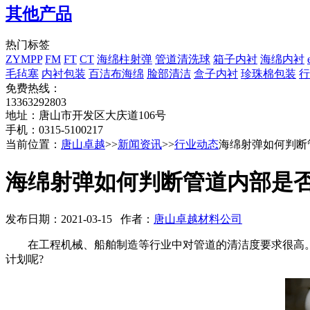
其他产品
热门标签
ZYMPP
FM
FT
CT
海绵柱射弹
管道清洗球
箱子内衬
海绵内衬
毛毡塞
内衬包装
百洁布海绵
脸部清洁
盒子内衬
珍珠棉包装
行
免费热线：
13363292803
地址：唐山市开发区大庆道106号
手机：0315-5100217
当前位置：
唐山卓越
>>
新闻资讯
>>
行业动态
海绵射弹如何判断
海绵射弹如何判断管道内部是
发布日期：2021-03-15 作者：
唐山卓越材料公司
在工程机械、船舶制造等行业中对管道的清洁度要求很高。
计划呢?