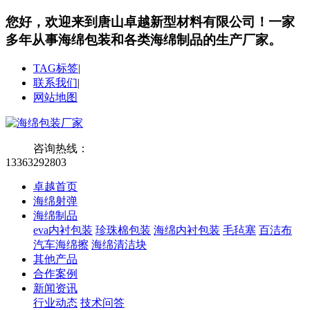
您好，欢迎来到唐山卓越新型材料有限公司！
一家
多年从事海绵包装和各类海绵制品的生产厂家。
TAG标签
|
联系我们
|
网站地图
咨询热线：
13363292803
卓越首页
海绵射弹
海绵制品
eva内衬包装
珍珠棉包装
海绵内衬包装
毛毡塞
百洁布
汽车海绵擦
海绵清洁块
其他产品
合作案例
新闻资讯
行业动态
技术问答