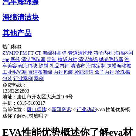
汽车海绵擦
海绵清洁块
其他产品
热门标签
ZYMPP
FM
FT
CT
海绵柱射弹
管道清洗球
箱子内衬
海绵内衬
epe
底托
清洁毛毡塞
定制
植绒内衬
清洁海绵
抛光毛毡塞
汽
车美容
碗海绵块
除锈
礼品内衬
清洁布
海绵定制
抹蜡海绵擦
工业毛毡塞
百洁布海绵
内衬包装
脸部清洁
盒子内衬
珍珠棉
包装
行业案例
案例
免费热线：
13363292803
地址：唐山市开发区大庆道106号
手机：0315-5100217
当前位置：
唐山卓越
>>
新闻资讯
>>
行业动态
EVA性能优势概
述你了解eva材质吗？
EVA性能优势概述你了解eva材