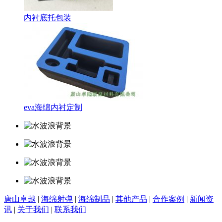
内衬底托包装
eva海绵内衬定制
唐山卓越
|
海绵射弹
|
海绵制品
|
其他产品
|
合作案例
|
新闻资
讯
|
关于我们
|
联系我们