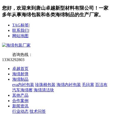
您好，欢迎来到唐山卓越新型材料有限公司！
一家
多年从事海绵包装和各类海绵制品的生产厂家。
TAG标签
|
联系我们
|
网站地图
咨询热线：
13363292803
卓越首页
海绵射弹
海绵制品
eva内衬包装
珍珠棉包装
海绵内衬包装
毛毡塞
百洁布
汽车海绵擦
海绵清洁块
其他产品
合作案例
新闻资讯
行业动态
技术问答