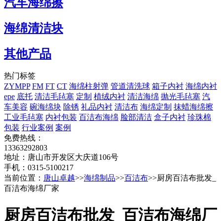
汽车海绵擦
海绵清洁块
其他产品
热门标签
ZYMPP
FM
FT
CT
海绵柱射弹
管道清洗球
箱子内衬
海绵内衬
epe
底托
清洁毛毡塞
定制
植绒内衬
清洁海绵
抛光毛毡塞
汽
车美容
碗海绵块
除锈
礼品内衬
清洁布
海绵定制
抹蜡海绵擦
工业毛毡塞
内衬包装
百洁布海绵
脸部清洁
盒子内衬
珍珠棉
包装
行业案例
案例
免费热线：
13363292803
地址：唐山市开发区大庆道106号
手机：0315-5100217
当前位置：
唐山卓越
>>
海绵制品
>>
百洁布
>>厨房百洁布批发_
百洁布海绵厂家
厨房百洁布批发_百洁布海绵厂