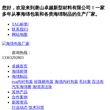
您好，欢迎来到唐山卓越新型材料有限公司！
一家
多年从事海绵包装和各类海绵制品的生产厂家。
TAG标签
|
联系我们
|
网站地图
咨询热线：
13363292803
卓越首页
海绵射弹
海绵制品
eva内衬包装
珍珠棉包装
海绵内衬包装
毛毡塞
百洁布
汽车海绵擦
海绵清洁块
其他产品
合作案例
新闻资讯
行业动态
技术问答