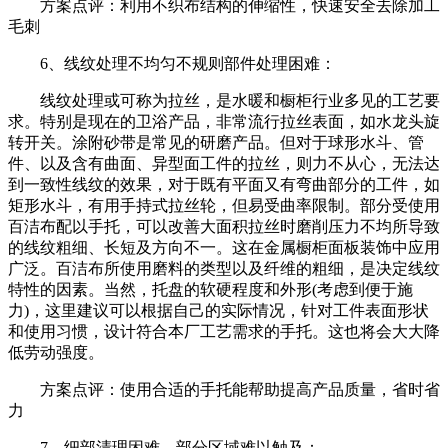
方案点评：利用不织布结构的伸缩性，快速安全去除加工
毛刺
6、线纹处理不均匀不规则部件处理困难：
线纹处理或可称为拉丝，是水暖和橱柜行业多见的工艺要
求。特别是现在的卫浴产品，非常流行拉丝表面，如水龙头旋
转开关。涂附砂带是常见的研磨产品。但对于球形水斗、管
件、以及含有曲面、异型面工件的拉丝，则力不从心，无法达
到一致性线纹的效果，对于既有平面又有弯曲部分的工件，如
矩形水斗，有用手持式拉丝轮，但易受曲率限制。部分受使用
百洁布配以手托，可以改善大面积拉丝时磨削压力不均所导致
的线纹粗细、长短及方向不一。这在金属橱柜面板装饰中应用
广泛。百洁布所使用磨料的类型以及纤维的粗细，是决定线纹
特性的因素。当然，托盘的软硬程度和外形(考虑到便于施
力)，这里建议可以根据自己的实际情况，针对工件表面形状
和使用习惯，设计符合本厂工艺需求的手托。这也将会大大降
低劳动强度。
方案点评：使用合适的手托能帮助提高产品质量，省时省
力
7、细部清理困难，部分区域难以触及：