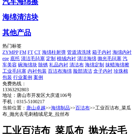
汽车海绵擦
海绵清洁块
其他产品
热门标签
ZYMPP
FM
FT
CT
海绵柱射弹
管道清洗球
箱子内衬
海绵内衬
epe
底托
清洁毛毡塞
定制
植绒内衬
清洁海绵
抛光毛毡塞
汽
车美容
碗海绵块
除锈
礼品内衬
清洁布
海绵定制
抹蜡海绵擦
工业毛毡塞
内衬包装
百洁布海绵
脸部清洁
盒子内衬
珍珠棉
包装
行业案例
案例
免费热线：
13363292803
地址：唐山市开发区大庆道106号
手机：0315-5100217
当前位置：
唐山卓越
>>
海绵制品
>>
百洁布
>>工业百洁布_菜瓜
布_抛光去毛刺植绒尼龙_拉丝布
工业百洁布_菜瓜布_抛光去毛