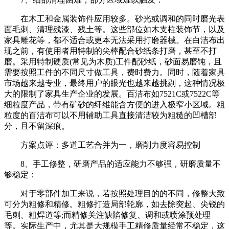
在木工和金属装饰件应用较多。砂光或调和的同时磨光表
面毛刺、清理残漆、残土等。这些部位如木支柱装饰节，以及
家具雕花等，都不适合或更本无法采用打磨器械。在白洁布出
现之前，有使用者用特制的尖棒配合砂纸条打磨，甚至不打
磨。采用特制硬质(常见为木质)工件配砂纸，砂面易磨钝，且
需要按照工件的不同尺寸做工具，费时费力。同时，随着家具
市场越来越专业，最终用户的眼光也越来越挑剔，这种情况极
大的限制了家具生产企业的发展。百洁布如7521C或7522C等
细粒度产品，带有矿砂的纤维能含方便的进入极窄小区域。粗
粒度的百洁布可以不用辅助工具直接清洁较为粗糙的凹槽部
分，且不留深痕。
方案点评：多道工艺合并为一，磨削力度容易控制
8、手工修整，研磨产品的适应能力不够强，研磨质量不
够稳定：
对于零部件加工来说，若按照处理目的的不同，修整大致
可分为粗修和精修。粗修打造局部轮廓，如去除突起、尖锐的
毛刺、粗焊道等;而精修关注缺陷修复、调和或喷涂预处理
等。实际生产中，尤其是大规模手工精修质量经常不稳定，这