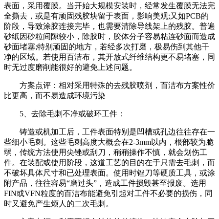
表面，采用覆膜。当开始大规模安装时，经常发生覆膜无法完
全撕去，或是有顽固残胶块留于表面，影响美观;又如PCB的
阶段，导致涂胶连接完毕，也需要清除导线架上的残胶。普遍
砂纸因砂粒间隙较小，除胶时，胶体分子容易粘连砂面而造成
砂面堵塞;特别顽固的地方，若经多次打磨，极易伤到其他干
净的区域。若使用百洁布，其开放式纤维结构更不易堵塞，同
时无过度磨削能很好的避免上述问题。
方案点评：相对采用特殊的去残胶喷剂，百洁布方案性价
比更高，而不易造成环境污染
5、去除毛刺不净或破环工件：
铸造或机加工后，工件表面特别是凹槽或孔边往往存在一
些细小毛刺。这些毛刺高度大概会在2-3mm以内，根部较为脆
弱，传统方法使用尖锉或刮刀，稍稍操作不慎，就会划伤工
件。在装配或使用阶段，这道工艺的目的在于只需去毛刺，而
不破坏具体尺寸和已处理表面。使用时锉刀等硬质工具，或涂
附产品，往往容易“磨过头”，造成工件损毁甚至报废。选用
FIN或VFN粒度的百洁布能避免引起对工件不必要的损伤，同
时又避免产生烦人的二次毛刺。