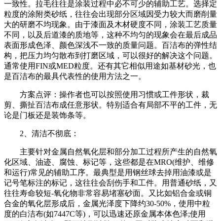
一致性。拉毛往往是涂装过程中必不可少的辅助工艺。选择定
粒度的涂附类砂纸，往往会出现部分区域因受力较大而磨削量
大的研磨不均现象。由于漆面及木材硬度不同，涂装工艺质量
不同，以及后道漆的质地等，这种不均匀的现象会在最后成品
表面形成色泽、颜色深浅不一致的质量问题。百洁布的弹性结
构，把压力均匀散布到打磨区域，可以很好的解决这个问题。
通常使用FIN或MED粒度。还有其它相似用途如基材砂光，也
是百洁布的最具代表性的使用方法之一。
方案点评：操作者也可以按照使用习惯或工件形状，裁
剪、撕扯百洁布成任意形状。特别适合有局部不平的工件，无
论是门板还是装饰条等。
2、清洁不彻底：
主要针对金属自然氧化层和部分加工过程所产生的自然氧
化区域、油迹、腐蚀、标记等，这些都是在MRO(维护、维修
和运行)常见的辅助工序。最典型是用钢丝球去掉用油漆或是
记号笔标注的标记，这往往会刮伤手和工件。用普通砂纸，又
往往寿命较短-氧化物非常容易堵塞砂面。又比如铝合金或铜
合金的氧化层形成后，金属光泽度下降约30-50%，使用中粒
度的白洁布(如7447C等)，可以迅速还原金属本体色泽;使用