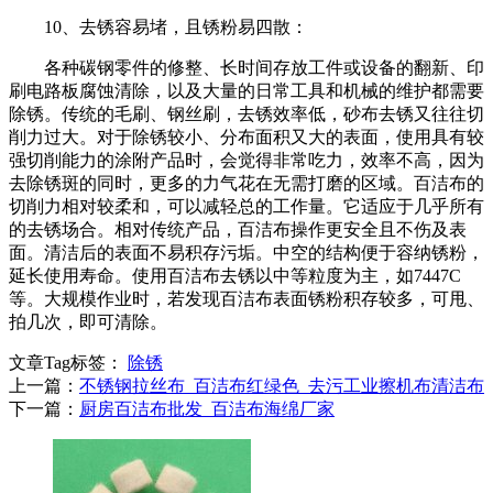
10、去锈容易堵，且锈粉易四散：
各种碳钢零件的修整、长时间存放工件或设备的翻新、印
刷电路板腐蚀清除，以及大量的日常工具和机械的维护都需要
除锈。传统的毛刷、钢丝刷，去锈效率低，砂布去锈又往往切
削力过大。对于除锈较小、分布面积又大的表面，使用具有较
强切削能力的涂附产品时，会觉得非常吃力，效率不高，因为
去除锈斑的同时，更多的力气花在无需打磨的区域。百洁布的
切削力相对较柔和，可以减轻总的工作量。它适应于几乎所有
的去锈场合。相对传统产品，百洁布操作更安全且不伤及表
面。清洁后的表面不易积存污垢。中空的结构便于容纳锈粉，
延长使用寿命。使用百洁布去锈以中等粒度为主，如7447C
等。大规模作业时，若发现百洁布表面锈粉积存较多，可甩、
拍几次，即可清除。
文章Tag标签：
除锈
上一篇：
不锈钢拉丝布_百洁布红绿色_去污工业擦机布清洁布
下一篇：
厨房百洁布批发_百洁布海绵厂家