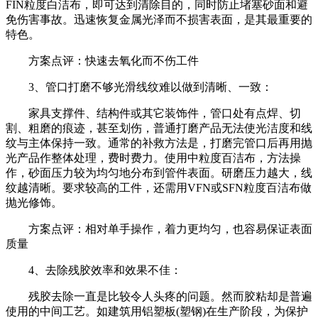
FIN粒度白洁布，即可达到清除目的，同时防止堵塞砂面和避
免伤害事故。迅速恢复金属光泽而不损害表面，是其最重要的
特色。
方案点评：快速去氧化而不伤工件
3、管口打磨不够光滑线纹难以做到清晰、一致：
家具支撑件、结构件或其它装饰件，管口处有点焊、切
割、粗磨的痕迹，甚至划伤，普通打磨产品无法使光洁度和线
纹与主体保持一致。通常的补救方法是，打磨完管口后再用抛
光产品作整体处理，费时费力。使用中粒度百洁布，方法操
作，砂面压力较为均匀地分布到管件表面。研磨压力越大，线
纹越清晰。要求较高的工件，还需用VFN或SFN粒度百洁布做
抛光修饰。
方案点评：相对单手操作，着力更均匀，也容易保证表面
质量
4、去除残胶效率和效果不佳：
残胶去除一直是比较令人头疼的问题。然而胶粘却是普遍
使用的中间工艺。如建筑用铝塑板(塑钢)在生产阶段，为保护