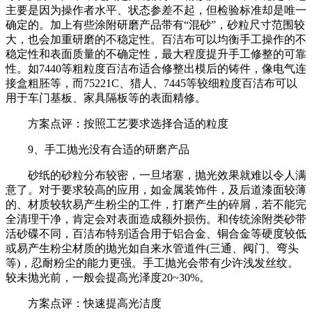
主要是因为操作者水平、状态参差不起，但检验标准却是唯一
确定的。加上有些涂附研磨产品带有“混砂”，砂粒尺寸范围较
大，也会加重研磨的不稳定性。百洁布可以均衡手工操作的不
稳定性和表面质量的不确定性，最大程度提升手工修整的可靠
性。如7440等粗粒度百洁布适合修整出模后的铸件，像电气连
接盒粗胚等，而75221C、猎人、7445等较细粒度百洁布可以
用于车门基板、家具隔板等的表面精修。
方案点评：按照工艺要求选择合适的粒度
9、手工抛光没有合适的研磨产品
砂纸的砂粒分布较密，一旦堵塞，抛光效果就难以令人满
意了。对于要求较高的应用，如金属装饰件，及后道漆面较薄
的、材质较软易产生粉尘的工件，打磨产生的碎屑，若不能完
全清理干净，肯定会对表面造成额外损伤。和传统涂附类砂带
活砂碟不同，百洁布特别适合用于铝合金、铜合金等硬度较低
或易产生粉尘材质的抛光如自来水管道件(三通、阀门、弯头
等)，忍耐粉尘的能力更强。手工抛光会带有少许浅发丝纹。
较未抛光前，一般会提高光泽度20~30%。
方案点评：快速提高光洁度