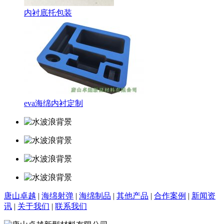
内衬底托包装
eva海绵内衬定制
唐山卓越
|
海绵射弹
|
海绵制品
|
其他产品
|
合作案例
|
新闻资
讯
|
关于我们
|
联系我们