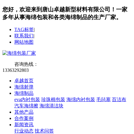
您好，欢迎来到唐山卓越新型材料有限公司！
一家
多年从事海绵包装和各类海绵制品的生产厂家。
TAG标签
|
联系我们
|
网站地图
咨询热线：
13363292803
卓越首页
海绵射弹
海绵制品
eva内衬包装
珍珠棉包装
海绵内衬包装
毛毡塞
百洁布
汽车海绵擦
海绵清洁块
其他产品
合作案例
新闻资讯
行业动态
技术问答