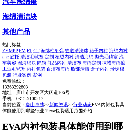
汽车海绵擦
海绵清洁块
其他产品
热门标签
ZYMPP
FM
FT
CT
海绵柱射弹
管道清洗球
箱子内衬
海绵内衬
epe
底托
清洁毛毡塞
定制
植绒内衬
清洁海绵
抛光毛毡塞
汽
车美容
碗海绵块
除锈
礼品内衬
清洁布
海绵定制
抹蜡海绵擦
工业毛毡塞
内衬包装
百洁布海绵
脸部清洁
盒子内衬
珍珠棉
包装
行业案例
案例
免费热线：
13363292803
地址：唐山市开发区大庆道106号
手机：0315-5100217
当前位置：
唐山卓越
>>
新闻资讯
>>
行业动态
EVA内衬包装具
体能使用到哪些行业？eva包装适用范围介绍
EVA内衬包装具体能使用到哪