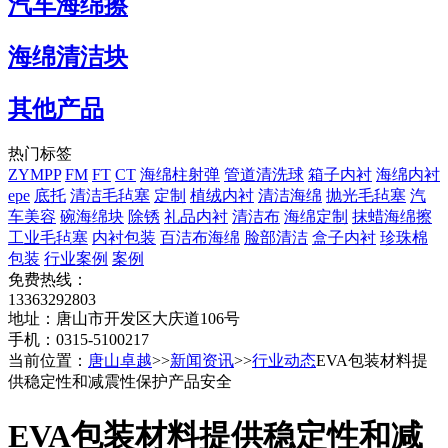
汽车海绵擦
海绵清洁块
其他产品
热门标签
ZYMPP
FM
FT
CT
海绵柱射弹
管道清洗球
箱子内衬
海绵内衬
epe
底托
清洁毛毡塞
定制
植绒内衬
清洁海绵
抛光毛毡塞
汽
车美容
碗海绵块
除锈
礼品内衬
清洁布
海绵定制
抹蜡海绵擦
工业毛毡塞
内衬包装
百洁布海绵
脸部清洁
盒子内衬
珍珠棉
包装
行业案例
案例
免费热线：
13363292803
地址：唐山市开发区大庆道106号
手机：0315-5100217
当前位置：
唐山卓越
>>
新闻资讯
>>
行业动态
EVA包装材料提
供稳定性和减震性保护产品安全
EVA包装材料提供稳定性和减