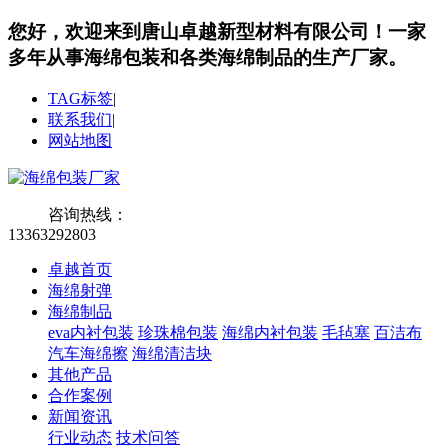
您好，欢迎来到唐山卓越新型材料有限公司！
一家
多年从事海绵包装和各类海绵制品的生产厂家。
TAG标签
|
联系我们
|
网站地图
咨询热线：
13363292803
卓越首页
海绵射弹
海绵制品
eva内衬包装
珍珠棉包装
海绵内衬包装
毛毡塞
百洁布
汽车海绵擦
海绵清洁块
其他产品
合作案例
新闻资讯
行业动态
技术问答