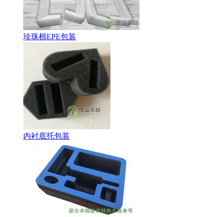
珍珠棉EPE包装
内衬底托包装