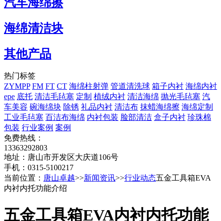
汽车海绵擦
海绵清洁块
其他产品
热门标签
ZYMPP
FM
FT
CT
海绵柱射弹
管道清洗球
箱子内衬
海绵内衬
epe
底托
清洁毛毡塞
定制
植绒内衬
清洁海绵
抛光毛毡塞
汽
车美容
碗海绵块
除锈
礼品内衬
清洁布
抹蜡海绵擦
海绵定制
工业毛毡塞
百洁布海绵
内衬包装
脸部清洁
盒子内衬
珍珠棉
包装
行业案例
案例
免费热线：
13363292803
地址：唐山市开发区大庆道106号
手机：0315-5100217
当前位置：
唐山卓越
>>
新闻资讯
>>
行业动态
五金工具箱EVA
内衬内托功能介绍
五金工具箱EVA内衬内托功能