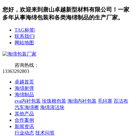
您好，欢迎来到唐山卓越新型材料有限公司！
一家
多年从事海绵包装和各类海绵制品的生产厂家。
TAG标签
|
联系我们
|
网站地图
咨询热线：
13363292803
卓越首页
海绵射弹
海绵制品
eva内衬包装
珍珠棉包装
海绵内衬包装
毛毡塞
百洁布
汽车海绵擦
海绵清洁块
其他产品
合作案例
新闻资讯
行业动态
技术问答