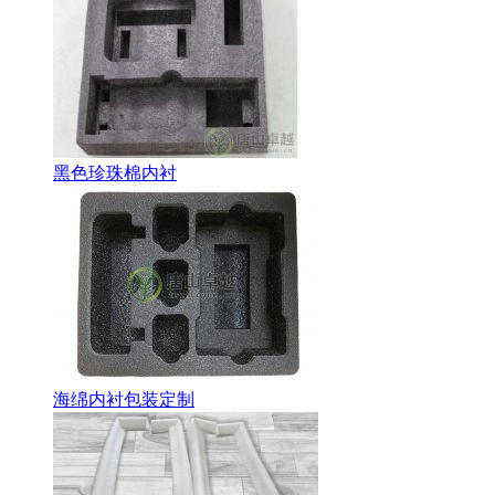
黑色珍珠棉内衬
海绵内衬包装定制