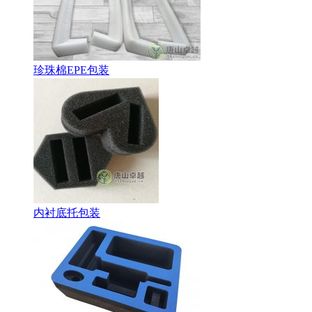
珍珠棉EPE包装
内衬底托包装