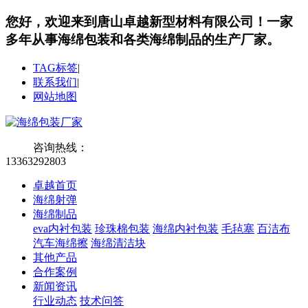
您好，欢迎来到唐山卓越新型材料有限公司！
一家
多年从事海绵包装和各类海绵制品的生产厂家。
TAG标签
|
联系我们
|
网站地图
咨询热线：
13363292803
卓越首页
海绵射弹
海绵制品
eva内衬包装
珍珠棉包装
海绵内衬包装
毛毡塞
百洁布
汽车海绵擦
海绵清洁块
其他产品
合作案例
新闻资讯
行业动态
技术问答