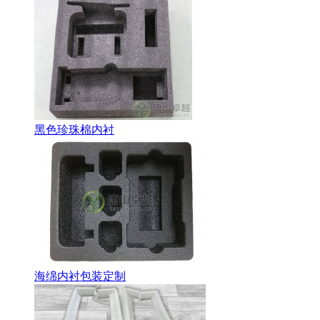
黑色珍珠棉内衬
海绵内衬包装定制