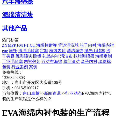
汽车海绵擦
海绵清洁块
其他产品
热门标签
ZYMPP
FM
FT
CT
海绵柱射弹
管道清洗球
箱子内衬
海绵内衬
epe
底托
清洁毛毡塞
定制
植绒内衬
清洁海绵
抛光毛毡塞
汽
车美容
碗海绵块
除锈
礼品内衬
清洁布
抹蜡海绵擦
海绵定制
工业毛毡塞
内衬包装
百洁布海绵
脸部清洁
盒子内衬
珍珠棉
包装
行业案例
案例
免费热线：
13363292803
地址：唐山市开发区大庆道106号
手机：0315-5100217
当前位置：
唐山卓越
>>
新闻资讯
>>
行业动态
EVA海绵内衬包
装的生产流程是什么样的？
EVA海绵内衬包装的生产流程