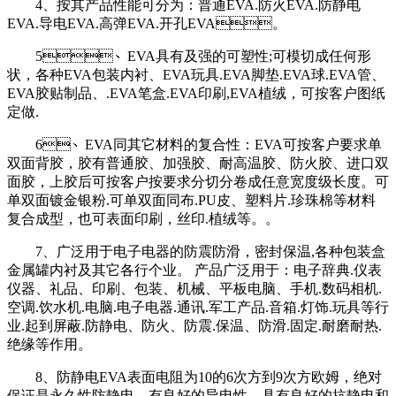
4、按其产品性能可分为：普通EVA.防火EVA.防静电
EVA.导电EVA.高弹EVA.开孔EVA。
5、EVA具有及强的可塑性;可模切成任何形
状，各种EVA包装内衬、EVA玩具.EVA脚垫.EVA球.EVA管、
EVA胶贴制品、.EVA笔盒.EVA印刷,EVA植绒，可按客户图纸
定做.
6、EVA同其它材料的复合性：EVA可按客户要求单
双面背胶，胶有普通胶、加强胶、耐高温胶、防火胶、进口双
面胶，上胶后可按客户按要求分切分卷成任意宽度级长度。可
单双面镀金银粉.可单双面同布.PU皮、塑料片.珍珠棉等材料
复合成型，也可表面印刷，丝印.植绒等。。
7、广泛用于电子电器的防震防滑，密封保温,各种包装盒
金属罐内衬及其它各行个业。 产品广泛用于：电子辞典.仪表
仪器、礼品、印刷、包装、机械、平板电脑、手机.数码相机.
空调.饮水机.电脑.电子电器.通讯.军工产品.音箱.灯饰.玩具等行
业.起到屏蔽.防静电、防火、防震.保温、防滑.固定.耐磨耐热.
绝缘等作用。
8、防静电EVA表面电阻为10的6次方到9次方欧姆，绝对
保证是永久性防静电，有良好的导电性，具有良好的抗静电和