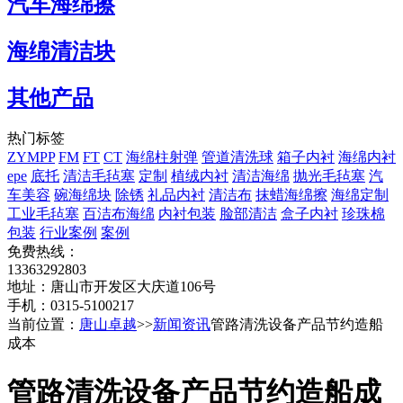
汽车海绵擦
海绵清洁块
其他产品
热门标签
ZYMPP
FM
FT
CT
海绵柱射弹
管道清洗球
箱子内衬
海绵内衬
epe
底托
清洁毛毡塞
定制
植绒内衬
清洁海绵
抛光毛毡塞
汽
车美容
碗海绵块
除锈
礼品内衬
清洁布
抹蜡海绵擦
海绵定制
工业毛毡塞
百洁布海绵
内衬包装
脸部清洁
盒子内衬
珍珠棉
包装
行业案例
案例
免费热线：
13363292803
地址：唐山市开发区大庆道106号
手机：0315-5100217
当前位置：
唐山卓越
>>
新闻资讯
管路清洗设备产品节约造船
成本
管路清洗设备产品节约造船成