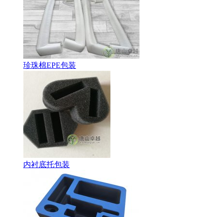
珍珠棉EPE包装
内衬底托包装