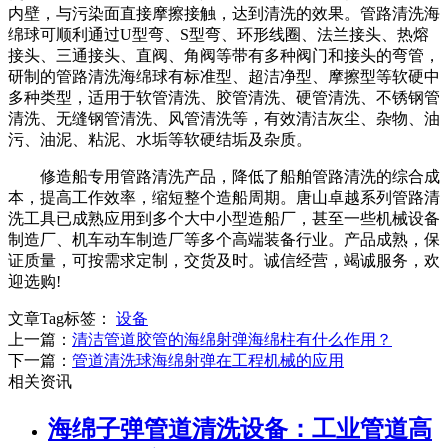
内壁，与污染面直接摩擦接触，达到清洗的效果。管路清洗海
绵球可顺利通过U型弯、S型弯、环形线圈、法兰接头、热熔
接头、三通接头、直阀、角阀等带有多种阀门和接头的弯管，
研制的管路清洗海绵球有标准型、超洁净型、摩擦型等软硬中
多种类型，适用于软管清洗、胶管清洗、硬管清洗、不锈钢管
清洗、无缝钢管清洗、风管清洗等，有效清洁灰尘、杂物、油
污、油泥、粘泥、水垢等软硬结垢及杂质。
修造船专用管路清洗产品，降低了船舶管路清洗的综合成
本，提高工作效率，缩短整个造船周期。唐山卓越系列管路清
洗工具已成熟应用到多个大中小型造船厂，甚至一些机械设备
制造厂、机车动车制造厂等多个高端装备行业。产品成熟，保
证质量，可按需求定制，交货及时。诚信经营，竭诚服务，欢
迎选购!
文章Tag标签：
设备
上一篇：
清洁管道胶管的海绵射弹海绵柱有什么作用？
下一篇：
管道清洗球海绵射弹在工程机械的应用
相关资讯
海绵子弹管道清洗设备：工业管道高