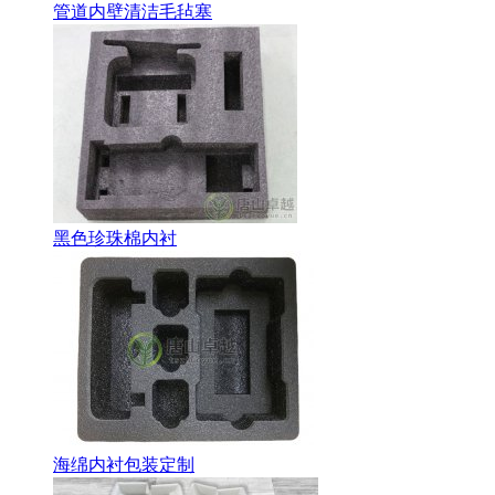
管道内壁清洁毛毡塞
黑色珍珠棉内衬
海绵内衬包装定制