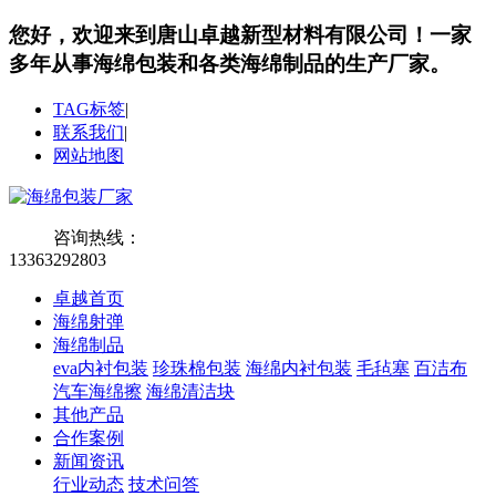
您好，欢迎来到唐山卓越新型材料有限公司！
一家
多年从事海绵包装和各类海绵制品的生产厂家。
TAG标签
|
联系我们
|
网站地图
咨询热线：
13363292803
卓越首页
海绵射弹
海绵制品
eva内衬包装
珍珠棉包装
海绵内衬包装
毛毡塞
百洁布
汽车海绵擦
海绵清洁块
其他产品
合作案例
新闻资讯
行业动态
技术问答