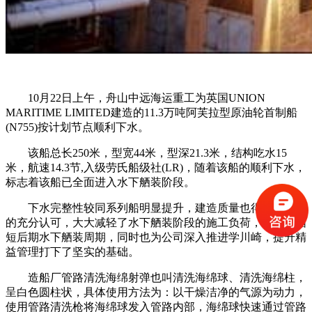
10月22日上午，舟山中远海运重工为英国UNION
MARITIME LIMITED建造的11.3万吨阿芙拉型原油轮首制船
(N755)按计划节点顺利下水。
该船总长250米，型宽44米，型深21.3米，结构吃水15
米，航速14.3节,入级劳氏船级社(LR)，随着该船的顺利下水，
标志着该船已全面进入水下舾装阶段。
下水完整性较同系列船明显提升，建造质量也得到了船东
的充分认可，大大减轻了水下舾装阶段的施工负荷，有利于缩
短后期水下舾装周期，同时也为公司深入推进学川崎，提升精
益管理打下了坚实的基础。
造船厂管路清洗海绵射弹也叫清洗海绵球、清洗海绵柱，
呈白色圆柱状，具体使用方法为：以干燥洁净的气源为动力，
使用管路清洗枪将海绵球发入管路内部，海绵球快速通过管路