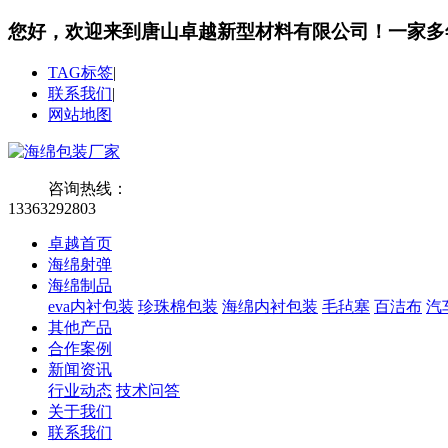
您好，欢迎来到唐山卓越新型材料有限公司！
一家多
TAG标签
|
联系我们
|
网站地图
咨询热线：
13363292803
卓越首页
海绵射弹
海绵制品
eva内衬包装
珍珠棉包装
海绵内衬包装
毛毡塞
百洁布
汽
其他产品
合作案例
新闻资讯
行业动态
技术问答
关于我们
联系我们