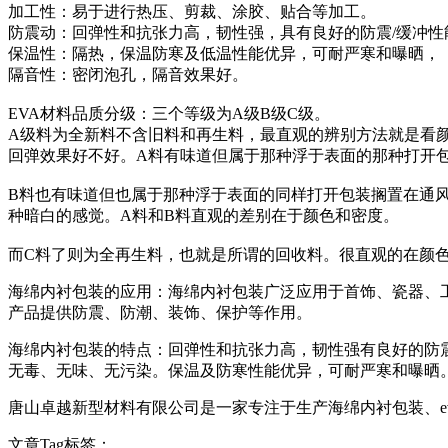
加工性：易于进行热压、剪裁、涂胶、贴合等加工。
防震动：回弹性和抗张力高，韧性强，具有良好的防震/缓冲性
保温性：隔热，保温防寒及低温性能优异，可耐严寒和曝晒，
隔音性：密闭泡孔，隔音效果好。
EVA材料品质分级：三个等级为A级B级C级。
A级料为全新料不含旧料和再生料，最直观的辨别方法就是看
回弹效果好不好。A料有味道但属于那种浮于表面的那种打开
B料也有味道但也属于那种浮于表面的同样打开包装搁置在通风
种暗白的感觉。A料和B料直观的差别在于颜色和密度。
而C料了则为全再生料，也就是所谓的回收料。很直观的在颜
海绵内衬包装的应用：海绵内衬包装广泛应用于首饰、瓷器、
产品提供防震、防潮、装饰、保护等作用。
海绵内衬包装的特点：回弹性和抗张力高，韧性强有良好的防震
无毒、无味、无污染。保温及防寒性能优异，可耐严寒和曝晒。
唐山卓越新型材料有限公司是一家专注于生产海绵内衬包装、eva海
文章Tag标签：