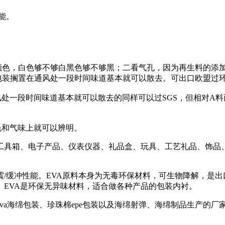
能。
颜色，白色够不够白黑色够不够黑；二看气孔，因为再生料的添
包装搁置在通风处一段时间味道基本就可以散去。可出口欧盟过环
处一段时间味道基本就可以散去的同样可以过SGS，但相对A料
色和气味上就可以辨明。
工具箱、电子产品、仪表仪器、礼品盒、玩具、工艺礼品、饰品
/缓冲性能。EVA原料本身为无毒环保材料，可生物降解，是
EVA是环保无异味材料，适合做各种产品的包装内衬。
绵包装、珍珠棉epe包装以及海绵射弹、海绵制品生产的厂家，联系