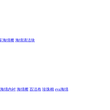
车海绵擦
海绵清洁块
海绵内衬
海绵擦
百洁布
珍珠棉
eva海绵