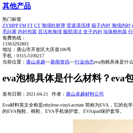
其他产品
热门标签
ZYMPP
FM
FT
CT
海绵柱射弹
管道清洗球
箱子内衬
海绵内衬
毛毡塞
内衬包装
百洁布海绵
脸部清洁
盒子内衬
珍珠棉包装
行
免费热线：
13363292803
地址：唐山市开发区大庆道106号
手机：0315-5100217
当前位置：
唐山卓越
>>
新闻资讯
>>
行业动态
eva泡棉具体是什
eva泡棉具体是什么材料？ev
发布日期：2021-04-21 作者：
唐山卓越材料公司
Eva材料英文全称是ethylene-vinyl-acetate 
的EVA拖鞋、棉鞋、EVA手机保护套、EVAipad保护套等。