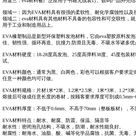
用途三：eva材料被广泛应用于书籍无线装订、数码产品外壳
领域一：因为EVA材料具有很强的柔软性、耐化学腐蚀性以
领域二：eva材料具有其他材料不具备的包容性和可交联性，
用于工业和制造用品上。
EVA橡塑制品是新型环保塑料发泡材料，它由eva塑胶原料
佳、韧性强、循环再造、抗撞力.防滑且无毒、不吸水等诸多
EVA材料硬度：18-28度高发泡、25度高弹料38度、45度包
试。
EVA材料颜色：通常为黑、白两色，彩色可以根据客户要求
任意一种颜色均可订做。
EVA材料规格：片材1米*2米、1.2米*2.5米、1米*3米、1.2*3米、1.4
熔接后可做成任意长度的卷材，按顾客要求厚度可剖成0.5mm
EVA材料厚度：不低于0.6mm、不高于70mm（整板板材），不
EVA材料特点：耐水、耐腐、防震、保温、隔音等
耐水性：密闭泡孔结构，不吸水，防潮，耐水性能良好。
耐腐性：耐海水、油脂、酸、碱等化学品腐蚀，抗菌、无毒、