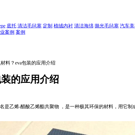
epe
底托
清洁毛毡塞
定制
植绒内衬
清洁海绵
抛光毛毡塞
汽车美
业案例
案例
么材料？eva包装的应用介绍
a包装的应用介绍
简称为EVA，它的化学名是乙烯-醋酸乙烯酯共聚物 ，是一种极其环保的