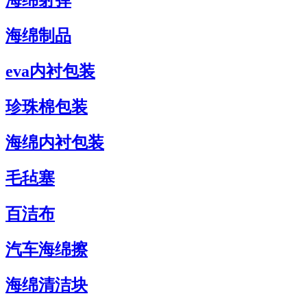
海绵射弹
海绵制品
eva内衬包装
珍珠棉包装
海绵内衬包装
毛毡塞
百洁布
汽车海绵擦
海绵清洁块