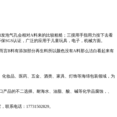
加发泡气孔会相对A料来的比较粗糙；三摸用手指用力按下去看
保SGS认证，广泛的应用于儿童玩具，电子，机械方面。
而言B料有添加部分再生料所以颜色没有A料那么洁白看起来有
、化妆品、医药、五金、酒类、家具、灯饰等海绵包装领域，为
出口产品的不二选择。耐海水、油脂、酸、碱等化学品腐蚀，、
电话：17731502829。