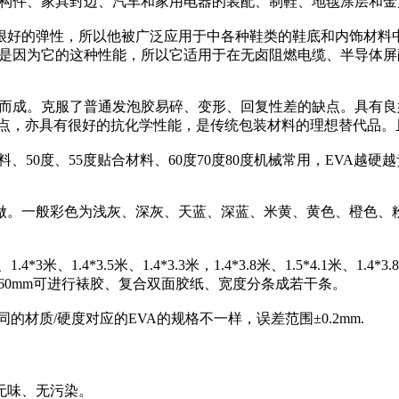
结构件、家具封边、汽车和家用电器的装配、制鞋、地毯涂层和
及很好的弹性，所以他被广泛应用于中各种鞋类的鞋底和内饰材料
就是因为它的这种性能，所以它适用于在无卤阻燃电缆、半导体
发泡而成。克服了普通发泡胶易碎、变形、回复性差的缺点。具有
优点，亦具有很好的抗化学性能，是传统包装材料的理想替代品。
装材料、50度、55度贴合材料、60度70度80度机械常用，EV
定做。一般彩色为浅灰、深灰、天蓝、深蓝、米黄、黄色、橙色、
*3米、1.4*3.5米、1.4*3.3米，1.4*3.8米、1.5*4.1米、1.4
~60mm可进行裱胶、复合双面胶纸、宽度分条成若干条。
同的材质/硬度对应的EVA的规格不一样，误差范围±0.2mm.
无味、无污染。