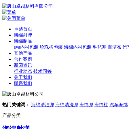
卓越首页
海绵射弹
海绵制品
eva内衬包装
珍珠棉包装
海绵内衬包装
毛毡塞
百洁布
汽
其他产品
合作案例
新闻资讯
行业动态
技术问答
关于我们
联系我们
热门关键词：
海绵清洁弹
海绵清洗弹
海绵弹
海绵柱
汽车海绵
产品分类