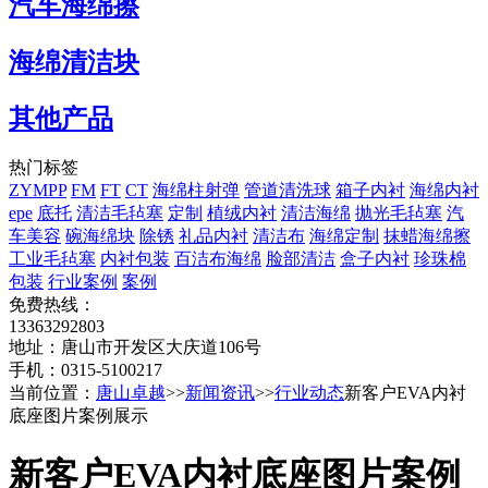
汽车海绵擦
海绵清洁块
其他产品
热门标签
ZYMPP
FM
FT
CT
海绵柱射弹
管道清洗球
箱子内衬
海绵内衬
epe
底托
清洁毛毡塞
定制
植绒内衬
清洁海绵
抛光毛毡塞
汽
车美容
碗海绵块
除锈
礼品内衬
清洁布
海绵定制
抹蜡海绵擦
工业毛毡塞
内衬包装
百洁布海绵
脸部清洁
盒子内衬
珍珠棉
包装
行业案例
案例
免费热线：
13363292803
地址：唐山市开发区大庆道106号
手机：0315-5100217
当前位置：
唐山卓越
>>
新闻资讯
>>
行业动态
新客户EVA内衬
底座图片案例展示
新客户EVA内衬底座图片案例