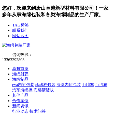
您好，欢迎来到唐山卓越新型材料有限公司！
一家
多年从事海绵包装和各类海绵制品的生产厂家。
TAG标签
|
联系我们
|
网站地图
咨询热线：
13363292803
卓越首页
海绵射弹
海绵制品
eva内衬包装
珍珠棉包装
海绵内衬包装
毛毡塞
百洁布
汽车海绵擦
海绵清洁块
其他产品
合作案例
新闻资讯
行业动态
技术问答